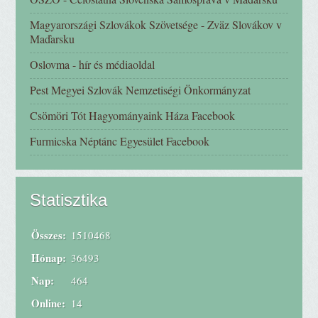
Magyarországi Szlovákok Szövetsége - Zväz Slovákov v
Maďarsku
Oslovma - hír és médiaoldal
Pest Megyei Szlovák Nemzetiségi Önkormányzat
Csömöri Tót Hagyományaink Háza Facebook
Furmicska Néptánc Egyesület Facebook
Statisztika
Összes:
1510468
Hónap:
36493
Nap:
464
Online:
14