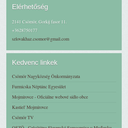
Elérhetőség
2141 Csömör, Gorkij fasor 11.
+3628750177
szlovakhaz.csomor@gmail.com
Kedvenc linkek
Csömör Nagyközség Önkormányzata
Furmicska Néptánc Egyesület
Mojmírovce - Oficiálne webové sídlo obce
Kastiel' Mojmírovce
Csömör TV
OSZÖ - Celoštátna Slovenská Samospráva v Maďarsku