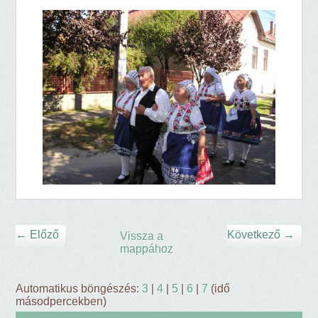
← Előző
Következő →
Vissza a
mappához
Automatikus böngészés:
3
|
4
|
5
|
6
|
7
(idő
másodpercekben)