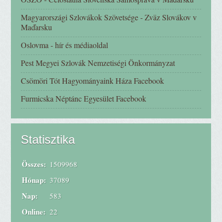
Magyarországi Szlovákok Szövetsége - Zväz Slovákov v
Maďarsku
Oslovma - hír és médiaoldal
Pest Megyei Szlovák Nemzetiségi Önkormányzat
Csömöri Tót Hagyományaink Háza Facebook
Furmicska Néptánc Egyesület Facebook
Statisztika
Összes:
1509968
Hónap:
37089
Nap:
583
Online:
22