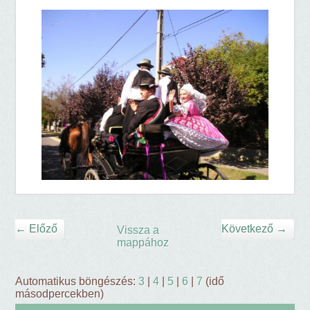
← Előző
Következő →
Vissza a
mappához
Automatikus böngészés:
3
|
4
|
5
|
6
|
7
(idő
másodpercekben)