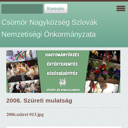
Csömör Nagyközség Szlovák
Nemzetiségi Önkormányzata
2006. Szüreti mulatság
2006.szüret 013.jpg