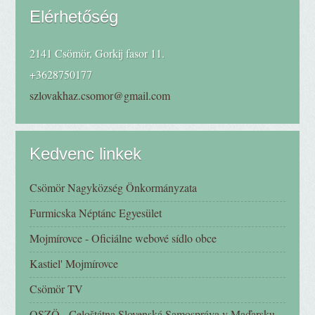
Elérhetőség
2141 Csömör, Gorkij fasor 11.
+3628750177
szlovakhaz.csomor@gmail.com
Kedvenc linkek
Csömör Nagyközség Önkormányzata
Furmicska Néptánc Egyesület
Mojmírovce - Oficiálne webové sídlo obce
Kastiel' Mojmírovce
Csömör TV
OSZÖ - Celoštátna Slovenská Samospráva v Maďarsku