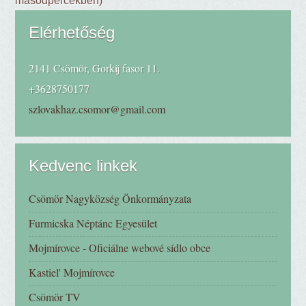
másodpercekben)
Elérhetőség
2141 Csömör, Gorkij fasor 11.
+3628750177
szlovakhaz.csomor@gmail.com
Kedvenc linkek
Csömör Nagyközség Önkormányzata
Furmicska Néptánc Egyesület
Mojmírovce - Oficiálne webové sídlo obce
Kastiel' Mojmírovce
Csömör TV