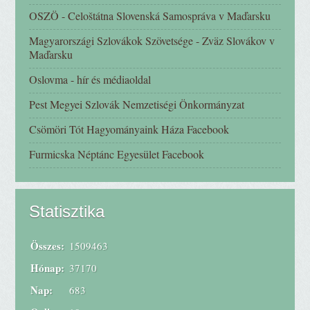
OSZÖ - Celoštátna Slovenská Samospráva v Maďarsku
Magyarországi Szlovákok Szövetsége - Zväz Slovákov v
Maďarsku
Oslovma - hír és médiaoldal
Pest Megyei Szlovák Nemzetiségi Önkormányzat
Csömöri Tót Hagyományaink Háza Facebook
Furmicska Néptánc Egyesület Facebook
Statisztika
Összes:
1509463
Hónap:
37170
Nap:
683