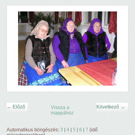
← Előző
Következő →
Vissza a
mappához
Automatikus böngészés:
3
|
4
|
5
|
6
|
7
(idő