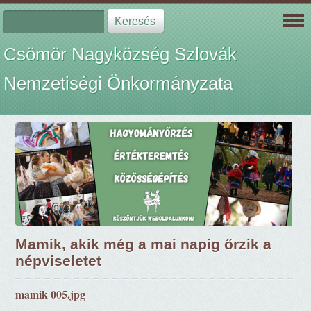
Csömör Nagyközség Szlovák
Nemzetiségi Önkormányzata
Mamik, akik még a mai napig őrzik a
népviseletet
mamik 005.jpg