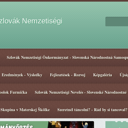
lovák Nemzetiségi
Szlovák Nemzetiségi Önkormányzat - Slovenská Národnostná Samosp
Eredmények - Výsledky
Fejlesztések - Rozvoj
Képgaléria
Újsá
spolok Furmička
Szlovák Nemzetiségi Nevelés - Slovenské Národnostné
 Skupina v Materskej Škôlke
Szeretnél táncolni? - Rád by si tancoval?