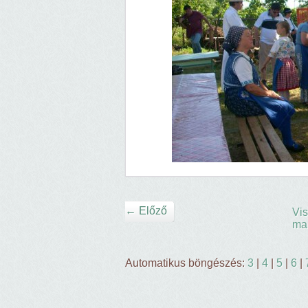
← Előző
Vis
ma
Automatikus böngészés:
3
|
4
|
5
|
6
|