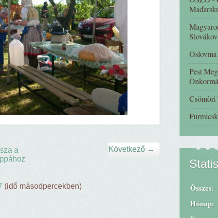
Maďarsk
Magyaror
Slovákov
Oslovma -
Pest Meg
Önkormá
Csömöri
Furmicsk
Következő →
sza a
ppához
Stati
7
(idő másodpercekben)
Összes:
Hónap: