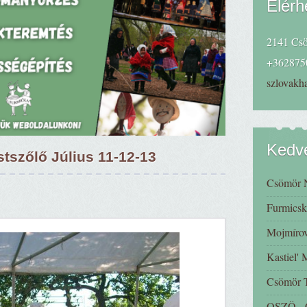
Elérh
2141 Csö
+362875
szlovak
Kedve
stszőlő Július 11-12-13
Csömör 
Furmicsk
Mojmírov
Kastiel'
Csömör
OSZÖ - C