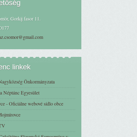
etőség
mör, Gorkij fasor 11.
0177
haz.csomor@gmail.com
nc linkek
Nagyközség Önkormányzata
a Néptánc Egyesület
ce - Oficiálne webové sídlo obce
 Mojmírovce
 TV
eloštátna Slovenská Samospráva v