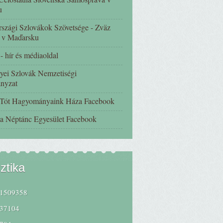
u
szági Szlovákok Szövetsége - Zväz
 v Maďarsku
 hír és médiaoldal
yei Szlovák Nemzetiségi
nyzat
 Tót Hagyományaink Háza Facebook
a Néptánc Egyesület Facebook
sztika
1509358
37104