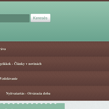
ráva
gcikkek - Články v novinách
 Vzdelávanie
Nyitvatartás - Otváracia doba