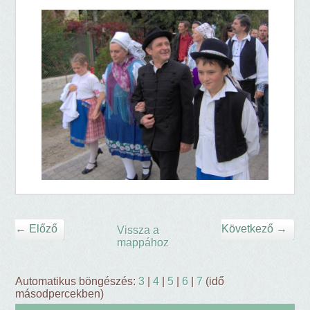
← Előző
Következő →
Vissza a
mappához
Automatikus böngészés:
3
|
4
|
5
|
6
|
7
(idő
másodpercekben)