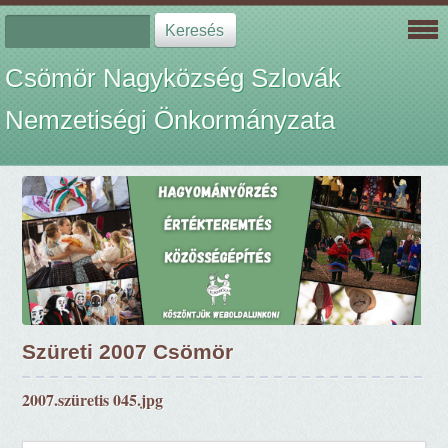
Csömör Nagyközség Szlovák
Nemzetiségi Önkormányzata
Szüreti 2007 Csömör
2007.szüretis 045.jpg