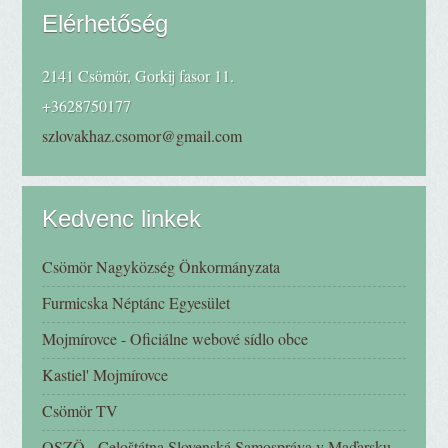
Elérhetőség
2141 Csömör, Gorkij fasor 11.
+3628750177
szlovakhaz.csomor@gmail.com
Kedvenc linkek
Csömör Nagyközség Önkormányzata
Furmicska Néptánc Egyesület
Mojmírovce - Oficiálne webové sídlo obce
Kastiel' Mojmírovce
Csömör TV
OSZÖ - Celoštátna Slovenská Samospráva v Maďarsku