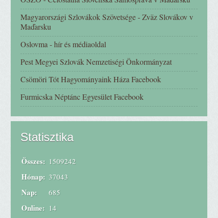
Magyarországi Szlovákok Szövetsége - Zväz Slovákov v
Maďarsku
Oslovma - hír és médiaoldal
Pest Megyei Szlovák Nemzetiségi Önkormányzat
Csömöri Tót Hagyományaink Háza Facebook
Furmicska Néptánc Egyesület Facebook
Statisztika
Összes:
1509242
Hónap:
37043
Nap:
685
Online:
14