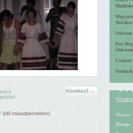
Maďarsk
Magyaror
Slovákov
Oslovma -
Pest Meg
Önkormá
Csömöri
Furmicsk
Következő →
sza a
ppához
Stati
7
(idő másodpercekben)
Összes:
Hónap: