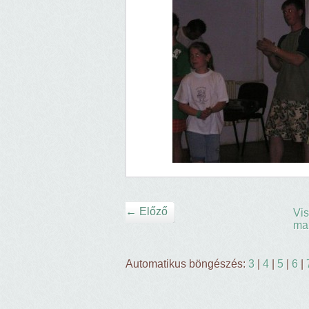
← Előző
Vis
ma
Automatikus böngészés:
3
|
4
|
5
|
6
|