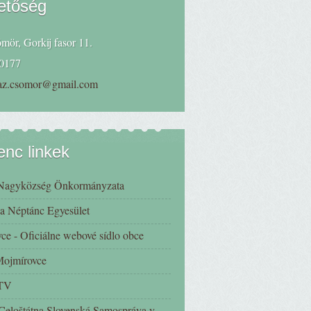
etőség
mör, Gorkij fasor 11.
0177
haz.csomor@gmail.com
nc linkek
Nagyközség Önkormányzata
a Néptánc Egyesület
ce - Oficiálne webové sídlo obce
 Mojmírovce
 TV
eloštátna Slovenská Samospráva v