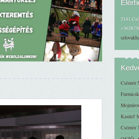
Elérh
2141 Csö
+362875
szlovak
Kedve
Csömör 
Furmicsk
Mojmírov
Kastiel'
Csömör
OSZÖ - C