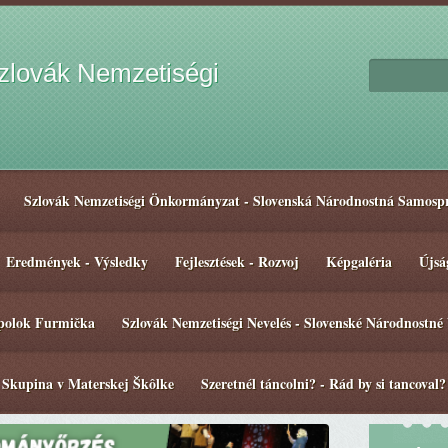
lovák Nemzetiségi
Szlovák Nemzetiségi Önkormányzat - Slovenská Národnostná Samosp
Eredmények - Výsledky
Fejlesztések - Rozvoj
Képgaléria
Újsá
spolok Furmička
Szlovák Nemzetiségi Nevelés - Slovenské Národnostné
 Skupina v Materskej Škôlke
Szeretnél táncolni? - Rád by si tancoval?