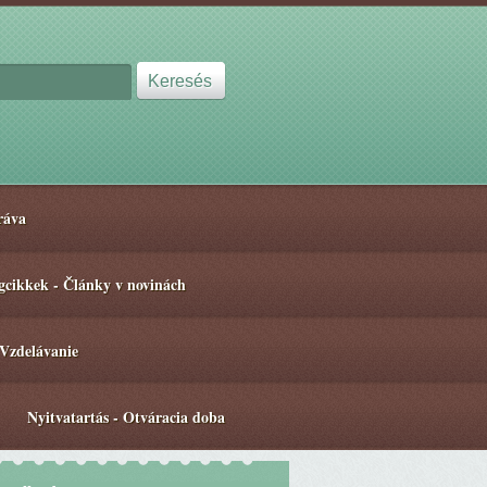
ráva
gcikkek - Články v novinách
 Vzdelávanie
Nyitvatartás - Otváracia doba