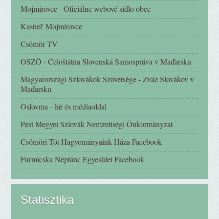
Mojmírovce - Oficiálne webové sídlo obce
Kastiel' Mojmírovce
Csömör TV
OSZÖ - Celoštátna Slovenská Samospráva v Maďarsku
Magyarországi Szlovákok Szövetsége - Zväz Slovákov v
Maďarsku
Oslovma - hír és médiaoldal
Pest Megyei Szlovák Nemzetiségi Önkormányzat
Csömöri Tót Hagyományaink Háza Facebook
Furmicska Néptánc Egyesület Facebook
Statisztika