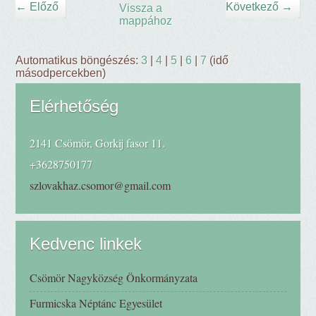
← Előző
Következő →
Vissza a
mappához
Automatikus böngészés:
3
|
4
|
5
|
6
|
7
(idő
másodpercekben)
Elérhetőség
2141 Csömör, Gorkij fasor 11.
+3628750177
szlovakhaz.csomor@gmail.com
Kedvenc linkek
Csömör Nagyközség Önkormányzata
Furmicska Néptánc Egyesület