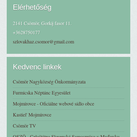
Elérhetőség
2141 Csömör, Gorkij fasor 11.
+3628750177
szlovakhaz.csomor@gmail.com
Kedvenc linkek
Csömör Nagyközség Önkormányzata
Furmicska Néptánc Egyesület
Mojmírovce - Oficiálne webové sídlo obce
Kastiel' Mojmírovce
Csömör TV
OSZÖ - Celoštátna Slovenská Samospráva v Maďarsku