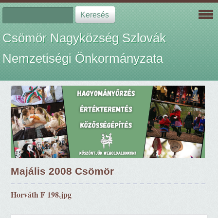
Csömör Nagyközség Szlovák
Nemzetiségi Önkormányzata
Majális 2008 Csömör
Horváth F 198.jpg