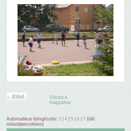
← Előző
Vissza a
mappához
Automatikus böngészés:
3
|
4
|
5
|
6
|
7
(idő
másodpercekben)