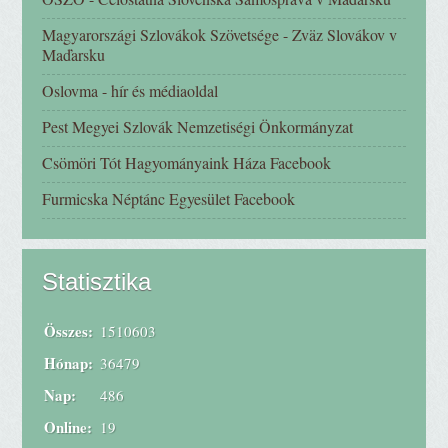
Magyarországi Szlovákok Szövetsége - Zväz Slovákov v
Maďarsku
Oslovma - hír és médiaoldal
Pest Megyei Szlovák Nemzetiségi Önkormányzat
Csömöri Tót Hagyományaink Háza Facebook
Furmicska Néptánc Egyesület Facebook
Statisztika
Összes:
1510603
Hónap:
36479
Nap:
486
Online:
19