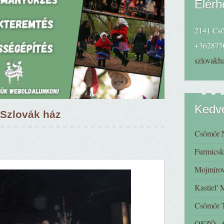
Elérh
2141 Csö
+362875
szlovak
Kedve
Szlovák ház
Csömör 
Furmicsk
Mojmírov
Kastiel'
Csömör
OSZÖ - C