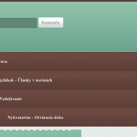
ráva
gcikkek - Články v novinách
 Vzdelávanie
Nyitvatartás - Otváracia doba