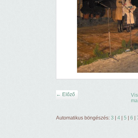
← Előző
Vis
ma
Automatikus böngészés:
3
|
4
|
5
|
6
|