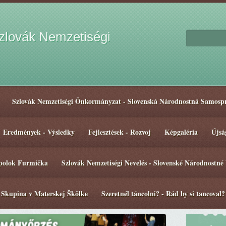
lovák Nemzetiségi
Szlovák Nemzetiségi Önkormányzat - Slovenská Národnostná Samosp
Eredmények - Výsledky
Fejlesztések - Rozvoj
Képgaléria
Újsá
spolok Furmička
Szlovák Nemzetiségi Nevelés - Slovenské Národnostné
 Skupina v Materskej Škôlke
Szeretnél táncolni? - Rád by si tancoval?