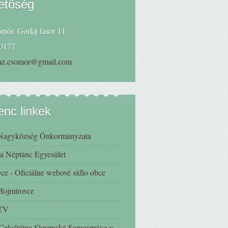
etőség
mör, Gorkij fasor 11.
0177
haz.csomor@gmail.com
nc linkek
Nagyközség Önkormányzata
a Néptánc Egyesület
ce - Oficiálne webové sídlo obce
 Mojmírovce
 TV
eloštátna Slovenská Samospráva v