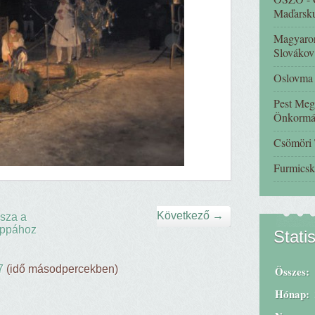
Maďarsk
Magyaror
Slovákov
Oslovma -
Pest Meg
Önkormá
Csömöri
Furmicsk
Következő →
sza a
ppához
Stati
7
(idő másodpercekben)
Összes:
Hónap: