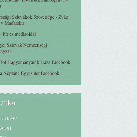
u
szági Szlovákok Szövetsége - Zväz
 v Maďarsku
 hír és médiaoldal
yei Szlovák Nemzetiségi
nyzat
 Tót Hagyományaink Háza Facebook
a Néptánc Egyesület Facebook
sztika
1510940
36381