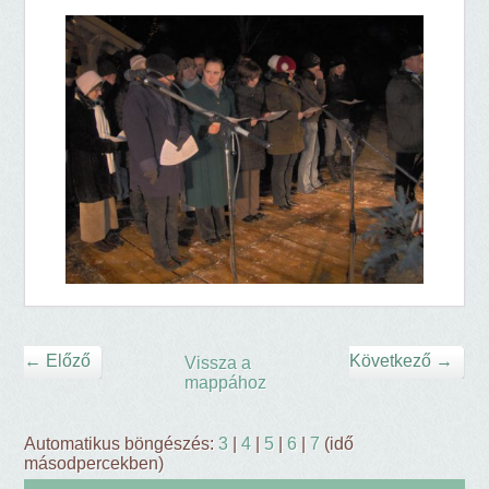
← Előző
Következő →
Vissza a
mappához
Automatikus böngészés:
3
|
4
|
5
|
6
|
7
(idő
másodpercekben)