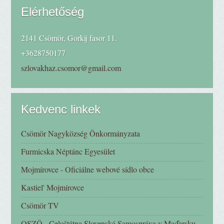
Elérhetőség
2141 Csömör, Gorkij fasor 11.
+3628750177
szlovakhaz.csomor@gmail.com
Kedvenc linkek
Csömör Nagyközség Önkormányzata
Furmicska Néptánc Egyesület
Mojmírovce - Oficiálne webové sídlo obce
Kastiel' Mojmírovce
Csömör TV
OSZÖ - Celoštátna Slovenská Samospráva v Maďarsku