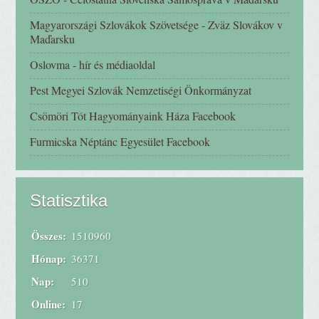
Magyarországi Szlovákok Szövetsége - Zväz Slovákov v
Maďarsku
Oslovma - hír és médiaoldal
Pest Megyei Szlovák Nemzetiségi Önkormányzat
Csömöri Tót Hagyományaink Háza Facebook
Furmicska Néptánc Egyesület Facebook
Statisztika
Összes:
1510960
Hónap:
36371
Nap:
510
Online:
17