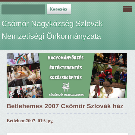
Csömör Nagyközség Szlovák
Nemzetiségi Önkormányzata
Betlehemes 2007 Csömör Szlovák ház
Betlehem2007. 019.jpg