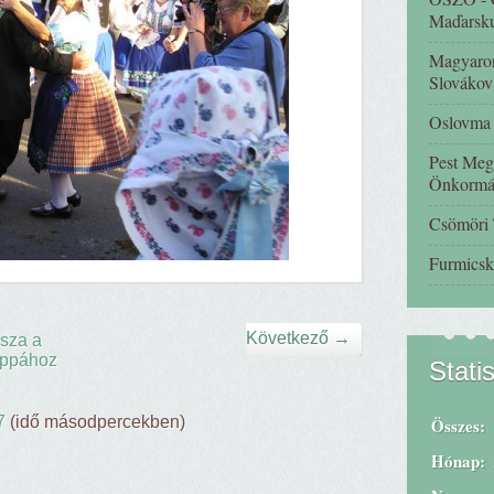
Maďarsk
Magyaror
Slovákov
Oslovma -
Pest Meg
Önkormá
Csömöri
Furmicsk
Következő →
sza a
ppához
Stati
7
(idő másodpercekben)
Összes:
Hónap: