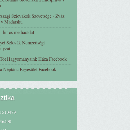
u
szági Szlovákok Szövetsége - Zväz
 v Maďarsku
 hír és médiaoldal
yei Szlovák Nemzetiségi
nyzat
 Tót Hagyományaink Háza Facebook
a Néptánc Egyesület Facebook
sztika
1510479
36490