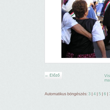
← Előző
Vis
ma
Automatikus böngészés:
3
|
4
|
5
|
6
|