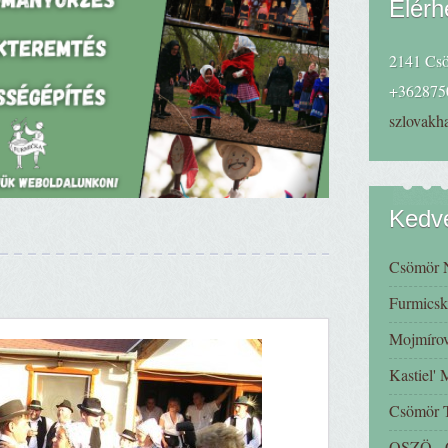
Elérh
2141 Csö
+362875
szlovak
Kedve
Csömör 
Furmicsk
Mojmírov
Kastiel'
Csömör
OSZÖ - C