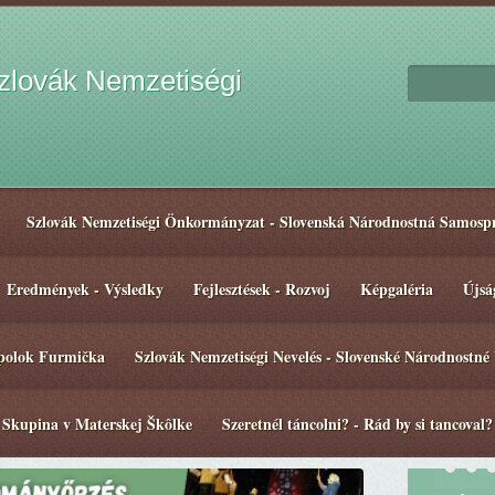
lovák Nemzetiségi
Szlovák Nemzetiségi Önkormányzat - Slovenská Národnostná Samosp
Eredmények - Výsledky
Fejlesztések - Rozvoj
Képgaléria
Újsá
spolok Furmička
Szlovák Nemzetiségi Nevelés - Slovenské Národnostné
 Skupina v Materskej Škôlke
Szeretnél táncolni? - Rád by si tancoval?