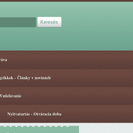
ráva
gcikkek - Články v novinách
 Vzdelávanie
Nyitvatartás - Otváracia doba