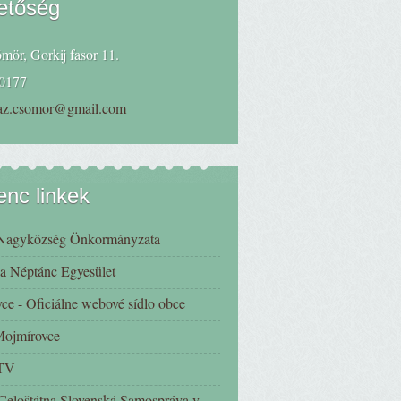
etőség
mör, Gorkij fasor 11.
0177
haz.csomor@gmail.com
nc linkek
Nagyközség Önkormányzata
a Néptánc Egyesület
ce - Oficiálne webové sídlo obce
 Mojmírovce
 TV
eloštátna Slovenská Samospráva v