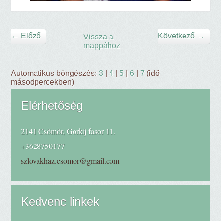
← Előző
Következő →
Vissza a
mappához
Automatikus böngészés:
3
|
4
|
5
|
6
|
7
(idő
másodpercekben)
Elérhetőség
2141 Csömör, Gorkij fasor 11.
+3628750177
szlovakhaz.csomor@gmail.com
Kedvenc linkek