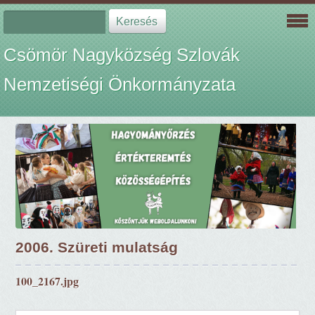
Csömör Nagyközség Szlovák
Nemzetiségi Önkormányzata
2006. Szüreti mulatság
100_2167.jpg