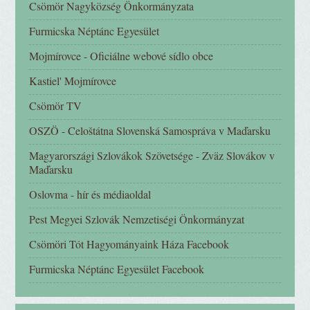
Csömör Nagyközség Önkormányzata
Furmicska Néptánc Egyesület
Mojmírovce - Oficiálne webové sídlo obce
Kastiel' Mojmírovce
Csömör TV
OSZÖ - Celoštátna Slovenská Samospráva v Maďarsku
Magyarországi Szlovákok Szövetsége - Zväz Slovákov v
Maďarsku
Oslovma - hír és médiaoldal
Pest Megyei Szlovák Nemzetiségi Önkormányzat
Csömöri Tót Hagyományaink Háza Facebook
Furmicska Néptánc Egyesület Facebook