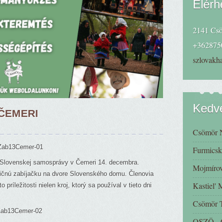
Elérh
2141 Csö
+362875
szlovak
Kedve
 ČEMERI
Csömör 
Furmicsk
í Slovenskej samosprávy v Čemeri 14. decembra.
Mojmírov
adičnú zabíjačku na dvore Slovenského domu. Členovia
Kastiel'
o príležitosti nielen kroj, ktorý sa používal v tieto dni
Csömör
OSZÖ - C