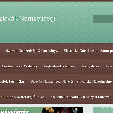
lovák Nemzetiségi
Szlovák Nemzetiségi Önkormányzat - Slovenská Národnostná Samosp
Eredmények - Výsledky
Fejlesztések - Rozvoj
Képgaléria
Újsá
spolok Furmička
Szlovák Nemzetiségi Nevelés - Slovenské Národnostné
 Skupina v Materskej Škôlke
Szeretnél táncolni? - Rád by si tancoval?