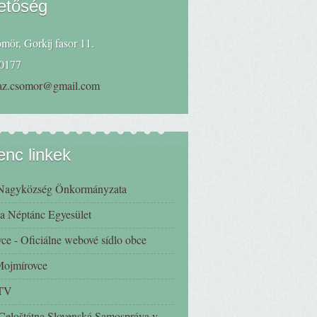
etőség
mör, Gorkij fasor 11.
0177
haz.csomor@gmail.com
nc linkek
Nagyközség Önkormányzata
a Néptánc Egyesület
ce - Oficiálne webové sídlo obce
 Mojmírovce
 TV
eloštátna Slovenská Samospráva v