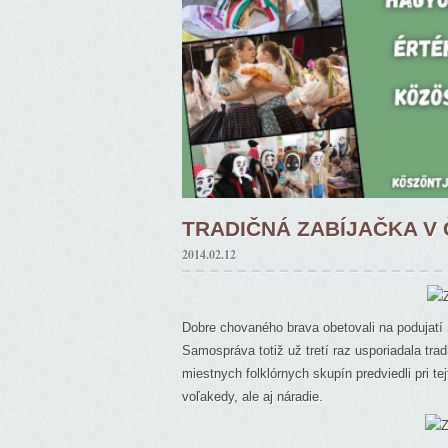
TRADIČNÁ ZABÍJAČKA V
2014.02.12
Dobre chovaného brava obetovali na podujat
Samospráva totiž už tretí raz usporiadala tr
miestnych folklórnych skupín predviedli pri tejt
voľakedy, ale aj náradie.