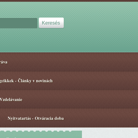
ráva
gcikkek - Články v novinách
 Vzdelávanie
Nyitvatartás - Otváracia doba