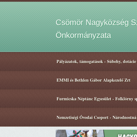
Csömör Nagyközség Sz
Önkormányzata
Pályázatok, támogatások - Súbehy, dotácie
EMMI és Bethlen Gábor Alapkezelő Zrt
Furmicska Néptánc Egyesület - Folklórny 
Nemzetiségi Óvodai Csoport - Národnostná