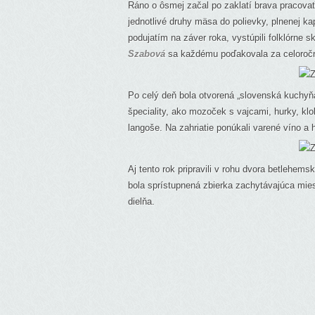
Ráno o ôsmej začal po zaklatí brava pracovať 
jednotlivé druhy mäsa do polievky, plnenej ka
podujatím na záver roka, vystúpili folklórne
Szabová
sa každému poďakovala za celoročn
Po celý deň bola otvorená „slovenská kuchyň
špeciality, ako mozoček s vajcami, hurky, klob
langoše. Na zahriatie ponúkali varené víno a h
Aj tento rok pripravili v rohu dvora betlehems
bola sprístupnená zbierka zachytávajúca mies
dielňa.