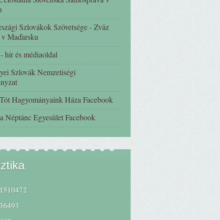
u
szági Szlovákok Szövetsége - Zväz
 v Maďarsku
 hír és médiaoldal
yei Szlovák Nemzetiségi
nyzat
 Tót Hagyományaink Háza Facebook
a Néptánc Egyesület Facebook
sztika
1510472
36493