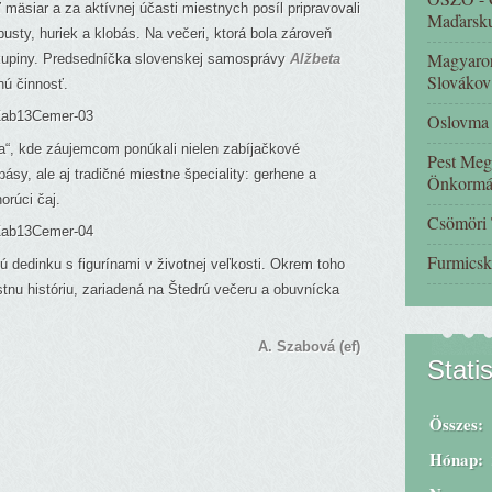
mäsiar a za aktívnej účasti miestnych posíl pripravovali
Maďarsk
pusty, huriek a klobás. Na večeri, ktorá bola zároveň
Magyaror
 skupiny. Predsedníčka slovenskej samosprávy
Alžbeta
Slovákov
ú činnosť.
Oslovma -
a“, kde záujemcom ponúkali nielen zabíjačkové
Pest Meg
ásy, ale aj tradičné miestne špeciality: gerhene a
Önkormá
orúci čaj.
Csömöri
Furmicsk
kú dedinku s figurínami v životnej veľkosti. Okrem toho
tnu históriu, zariadená na Štedrú večeru a obuvnícka
A. Szabová (ef)
Stati
Összes:
Hónap: