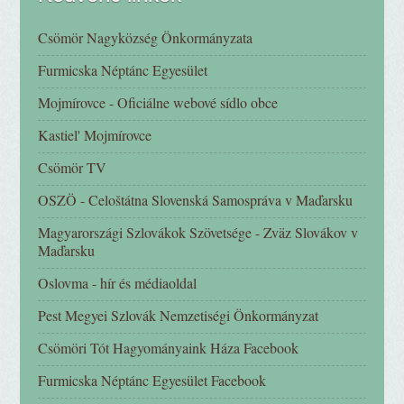
Csömör Nagyközség Önkormányzata
Furmicska Néptánc Egyesület
Mojmírovce - Oficiálne webové sídlo obce
Kastiel' Mojmírovce
Csömör TV
OSZÖ - Celoštátna Slovenská Samospráva v Maďarsku
Magyarországi Szlovákok Szövetsége - Zväz Slovákov v
Maďarsku
Oslovma - hír és médiaoldal
Pest Megyei Szlovák Nemzetiségi Önkormányzat
Csömöri Tót Hagyományaink Háza Facebook
Furmicska Néptánc Egyesület Facebook