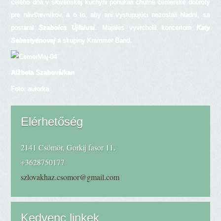
celého dňa v slovenskej kuchyni ponúkali chutné čemerské dobroty
pre návštevníkov, a o to, aby ani vystupujúci nezostali hladní, sa
postaral
Szabolcs Újfalusi
. Majáles vyvrcholil koncertom
Katy
Sebestyénovej
a skupiny Krammer Band.
Alžbeta Szabová/kan
Foto: autorka
Elérhetőség
2141 Csömör, Gorkij fasor 11.
+3628750177
szlovakhaz.csomor@gmail.com
Kedvenc linkek