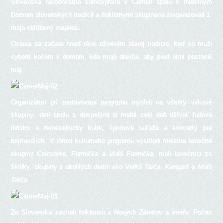
Slovenská národnostná samospráva v Čemeri spolu s miestnym
Domom slovenských tradícií a folklórnymi skupinami zorganizovali 1.
mája obľúbený majáles.
Oslava sa začala hneď ráno oživením starej tradície, keď sa muži
vyberú kočom k domom, kde majú dievča, aby pred nimi postavili
máj.
Organizátori pri zostavovaní programu mysleli na všetky vekové
skupiny: deti spolu s dospelými si mohli celý deň užívať ľudové
ihrisko a remeselnícky kútik, športové súťaže a koncerty pre
najmenších. V rámci kultúrneho programu vystúpili miestne tanečné
skupiny
Csicsörke, Furmička a Malá Furmička,
malí tanečníci zo
škôlky, skupiny z okolitých dedín ako
Veľká Tarča, Kerepeš
a
Malá
Tarča
.
Zo Slovenska zavítali folkloristi z
Nových Zámkov
a
Imeľu
. Počas