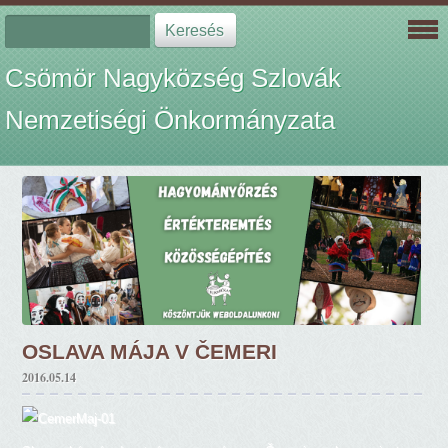
Csömör Nagyközség Szlovák
Nemzetiségi Önkormányzata
OSLAVA MÁJA V ČEMERI
2016.05.14