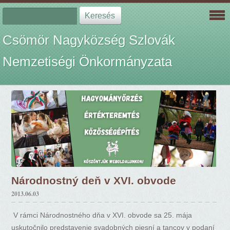
Csömör Nagyközség Szlovák
Nemzetiségi Önkormányzata
Národnostný deň v XVI. obvode
2013.06.03
V rámci Národnostného dňa v XVI. obvode sa 25. mája
uskutočnilo predstavenie svadobných piesní a tancov v podaní