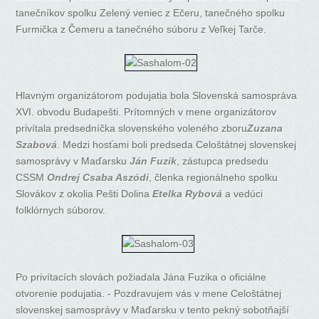
tanečníkov spolku Zelený veniec z Ečeru, tanečného spolku
Furmička z Čemeru a tanečného súboru z Veľkej Tarče.
Hlavným organizátorom podujatia bola Slovenská samospráva
XVI. obvodu Budapešti. Prítomných v mene organizátorov
privítala predsedníčka slovenského voleného zboru
Zuzana
Szabová
. Medzi hosťami boli predseda Celoštátnej slovenskej
samosprávy v Maďarsku
Ján Fuzik
, zástupca predsedu
CSSM
Ondrej Csaba Aszódi
, členka regionálneho spolku
Slovákov z okolia Pešti Dolina
Etelka Rybová
a vedúci
folklórnych súborov.
Po privítacích slovách požiadala Jána Fuzika o oficiálne
otvorenie podujatia. - Pozdravujem vás v mene Celoštátnej
slovenskej samosprávy v Maďarsku v tento pekný sobotňajší