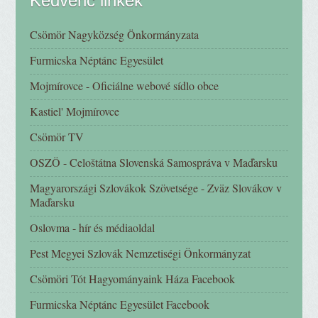
Kedvenc linkek
Csömör Nagyközség Önkormányzata
Furmicska Néptánc Egyesület
Mojmírovce - Oficiálne webové sídlo obce
Kastiel' Mojmírovce
Csömör TV
OSZÖ - Celoštátna Slovenská Samospráva v Maďarsku
Magyarországi Szlovákok Szövetsége - Zväz Slovákov v
Maďarsku
Oslovma - hír és médiaoldal
Pest Megyei Szlovák Nemzetiségi Önkormányzat
Csömöri Tót Hagyományaink Háza Facebook
Furmicska Néptánc Egyesület Facebook