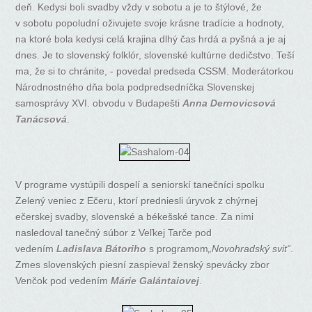
deň. Kedysi boli svadby vždy v sobotu a je to štýlové, že
v sobotu popoludní oživujete svoje krásne tradície a hodnoty,
na ktoré bola kedysi celá krajina dlhý čas hrdá a pyšná a je aj
dnes. Je to slovenský folklór, slovenské kultúrne dedičstvo. Teší
ma, že si to chránite, - povedal predseda CSSM. Moderátorkou
Národnostného dňa bola podpredsedníčka Slovenskej
samosprávy XVI. obvodu v Budapešti
Anna Dernovicsová
Tanácsová
.
V programe vystúpili dospelí a seniorskí tanečníci spolku
Zelený veniec z Ečeru, ktorí predniesli úryvok z chýrnej
ečerskej svadby, slovenské a békešské tance. Za nimi
nasledoval tanečný súbor z Veľkej Tarče pod
vedením
Ladislava Bátoriho
s programom
„
Novohradský svit“
.
Zmes slovenských piesní zaspieval ženský spevácky zbor
Venčok pod vedením
Márie Galántaiovej
.