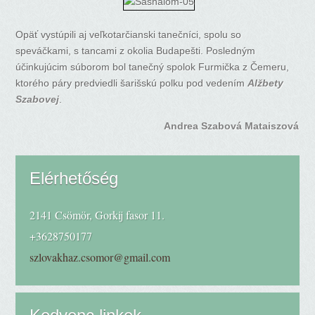
Opäť vystúpili aj veľkotarčianski tanečníci, spolu so
speváčkami, s tancami z okolia Budapešti. Posledným
účinkujúcim súborom bol tanečný spolok Furmička z Čemeru,
ktorého páry predviedli šarišskú polku pod vedením
Alžbety
Szabovej
.
Andrea Szabová Mataiszová
Elérhetőség
2141 Csömör, Gorkij fasor 11.
+3628750177
szlovakhaz.csomor@gmail.com