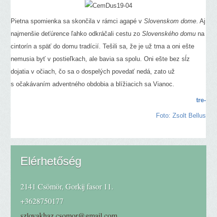
Pietna spomienka sa skončila v rámci agapé v
Slovenskom dome
. Aj
najmenšie deťúrence ľahko odkráčali cestu zo
Slovenského domu
na
cintorín a späť do domu tradícií. Tešili sa, že je už tma a oni ešte
nemusia byť v postieľkach, ale bavia sa spolu. Oni ešte bez sĺz
dojatia v očiach, čo sa o dospelých povedať nedá, zato už
s očakávaním adventného obdobia a blížiacich sa Vianoc.
tre-
Foto: Zsolt Bellus
Elérhetőség
2141 Csömör, Gorkij fasor 11.
+3628750177
szlovakhaz.csomor@gmail.com