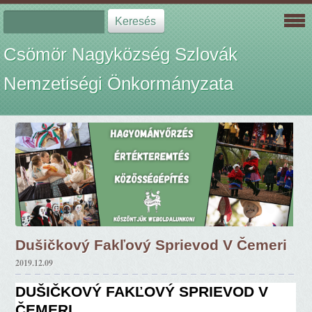
Csömör Nagyközség Szlovák
Nemzetiségi Önkormányzata
Dušičkový Fakľový Sprievod V Čemeri
2019.12.09
DUŠIČKOVÝ FAKĽOVÝ SPRIEVOD V
ČEMERI