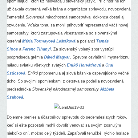
spomínajúci, ktorí už neovládajú slovenský jazyk. Pri cintoríne ich
už čakala otvorená veľká brána a organizátor sprievodu, novozvolená
čemerská
Slovenská národnostná samospráva,
dokonca dostal aj
ozvučenie. Vďaka tomu sa mohli prihovoriť reprezentanti väčšinovej
samosprávy, ktorú zastupovala vicestarostka so slovenskými
koreňmi
Mária Tormayová Leštáková
a poslanci
Tamás
Sipos
a
Ferenc Tihanyi
. Za slovenský volený zbor vystúpil
podpredseda grémia
Dávid Magyar
. Spevom ozvláštnili mysterióznu
náladu sviatku všetkých svätých
Enikő Horváthová
a
Orsi
Szűcsová
.
Enikő
pripomenula aj slová básnika ospevujúceho večné
ticho. So svojimi spomienkami z detstva sa podelila novozvolená
predsedníčka
Slovenskej národnostnej samosprávy
Alžbeta
Szabová
.
Dojemne preniesla účastníkov sprievodu do sedemdesiatych rokov,
keď si ešte pozostalí mohli dovoliť venovať sa svojim zosnulým
niekoľko dní, možno celý týždeň. Zapaľovali tenučké, rýchlo horiace