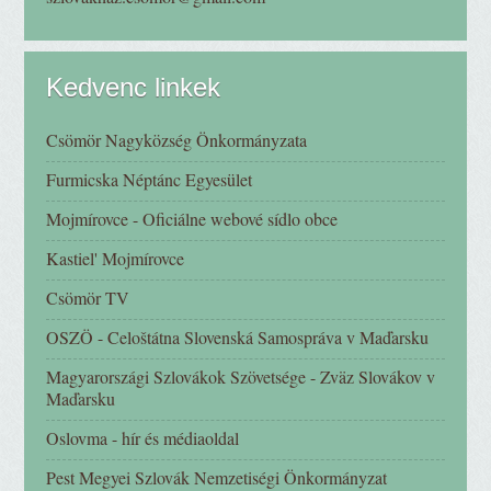
Kedvenc linkek
Csömör Nagyközség Önkormányzata
Furmicska Néptánc Egyesület
Mojmírovce - Oficiálne webové sídlo obce
Kastiel' Mojmírovce
Csömör TV
OSZÖ - Celoštátna Slovenská Samospráva v Maďarsku
Magyarországi Szlovákok Szövetsége - Zväz Slovákov v
Maďarsku
Oslovma - hír és médiaoldal
Pest Megyei Szlovák Nemzetiségi Önkormányzat