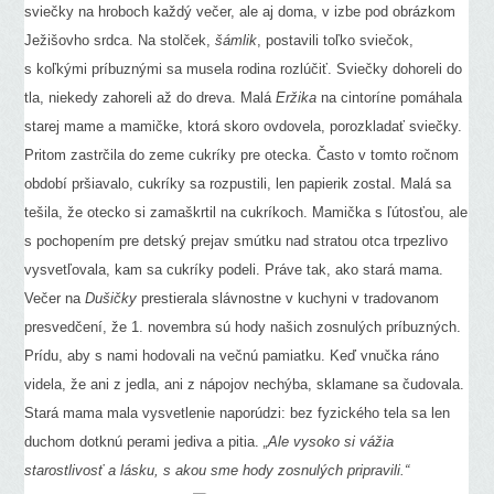
sviečky na hroboch každý večer, ale aj doma, v izbe pod obrázkom
Ježišovho srdca. Na stolček,
šámlik
, postavili toľko sviečok,
s koľkými príbuznými sa musela rodina rozlúčiť. Sviečky dohoreli do
tla, niekedy zahoreli až do dreva. Malá
Eržika
na cintoríne pomáhala
starej mame a mamičke, ktorá skoro ovdovela, porozkladať sviečky.
Pritom zastrčila do zeme cukríky pre otecka. Často v tomto ročnom
období pršiavalo, cukríky sa rozpustili, len papierik zostal. Malá sa
tešila, že otecko si zamaškrtil na cukríkoch. Mamička s ľútosťou, ale
s pochopením pre detský prejav smútku nad stratou otca trpezlivo
vysvetľovala, kam sa cukríky podeli. Práve tak, ako stará mama.
Večer na
Dušičky
prestierala slávnostne v kuchyni v tradovanom
presvedčení, že 1. novembra sú hody našich zosnulých príbuzných.
Prídu, aby s nami hodovali na večnú pamiatku. Keď vnučka ráno
videla, že ani z jedla, ani z nápojov nechýba, sklamane sa čudovala.
Stará mama mala vysvetlenie naporúdzi: bez fyzického tela sa len
duchom dotknú perami jediva a pitia.
„Ale vysoko si vážia
starostlivosť a lásku, s akou sme hody zosnulých pripravili.“