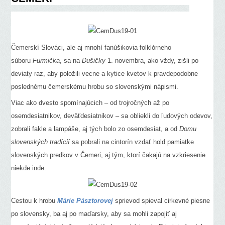
Čemerskí Slováci, ale aj mnohí fanúšikovia folklórneho
súboru
Furmička
, sa na
Dušičky
1. novembra, ako vždy, zišli po
deviaty raz, aby položili vecne a kytice kvetov k pravdepodobne
poslednému čemerskému hrobu so slovenskými nápismi.
Viac ako dvesto spomínajúcich – od trojročných až po
osemdesiatnikov, deväťdesiatnikov – sa obliekli do ľudových odevov,
zobrali fakle a lampáše, aj tých bolo zo osemdesiat, a od
Domu
slovenských tradícií
sa pobrali na cintorín vzdať hold pamiatke
slovenských predkov v Čemeri, aj tým, ktorí čakajú na vzkriesenie
niekde inde.
Cestou k hrobu
Márie Pásztorovej
sprievod spieval cirkevné piesne
po slovensky, ba aj po maďarsky, aby sa mohli zapojiť aj