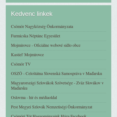
Kedvenc linkek
Csömör Nagyközség Önkormányzata
Furmicska Néptánc Egyesület
Mojmírovce - Oficiálne webové sídlo obce
Kastiel' Mojmírovce
Csömör TV
OSZÖ - Celoštátna Slovenská Samospráva v Maďarsku
Magyarországi Szlovákok Szövetsége - Zväz Slovákov v
Maďarsku
Oslovma - hír és médiaoldal
Pest Megyei Szlovák Nemzetiségi Önkormányzat
Csömöri Tót Hagyományaink Háza Facebook