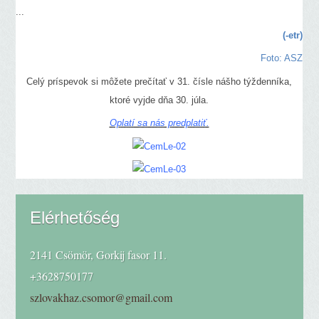
...
(-etr)
Foto: ASZ
Celý príspevok si môžete prečítať v 31. čísle nášho týždenníka,
ktoré vyjde dňa 30. júla.
Oplatí sa nás predplatiť.
Elérhetőség
2141 Csömör, Gorkij fasor 11.
+3628750177
szlovakhaz.csomor@gmail.com