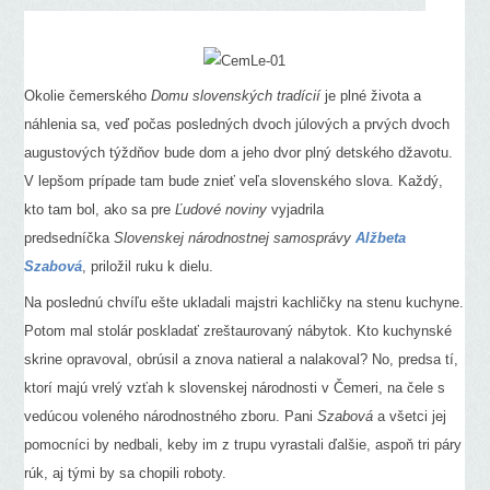
Okolie čemerského
Domu slovenských tradícií
je plné života a
náhlenia sa, veď počas posledných dvoch júlových a prvých dvoch
augustových týždňov bude dom a jeho dvor plný detského džavotu.
V lepšom prípade tam bude znieť veľa slovenského slova. Každý,
kto tam bol, ako sa pre
Ľudové noviny
vyjadrila
predsedníčka
Slovenskej národnostnej samosprávy
Alžbeta
Szabová
, priložil ruku k dielu.
Na poslednú chvíľu ešte ukladali majstri kachličky na stenu kuchyne.
Potom mal stolár poskladať zreštaurovaný nábytok. Kto kuchynské
skrine opravoval, obrúsil a znova natieral a nalakoval? No, predsa tí,
ktorí majú vrelý vzťah k slovenskej národnosti v Čemeri, na čele s
vedúcou voleného národnostného zboru. Pani
Szabová
a všetci jej
pomocníci by nedbali, keby im z trupu vyrastali ďalšie, aspoň tri páry
rúk, aj tými by sa chopili roboty.