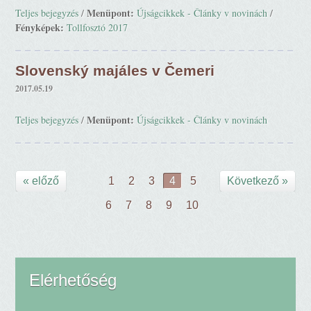
Menüpont:
Teljes bejegyzés
/
Újságcikkek - Články v novinách
/
Fényképek:
Tollfosztó 2017
Slovenský majáles v Čemeri
2017.05.19
Menüpont:
Teljes bejegyzés
/
Újságcikkek - Články v novinách
« előző
1
2
3
4
5
Következő »
6
7
8
9
10
Elérhetőség