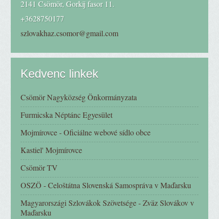
2141 Csömör, Gorkij fasor 11.
+3628750177
szlovakhaz.csomor@gmail.com
Kedvenc linkek
Csömör Nagyközség Önkormányzata
Furmicska Néptánc Egyesület
Mojmírovce - Oficiálne webové sídlo obce
Kastiel' Mojmírovce
Csömör TV
OSZÖ - Celoštátna Slovenská Samospráva v Maďarsku
Magyarországi Szlovákok Szövetsége - Zväz Slovákov v
Maďarsku