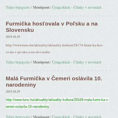
Menüpont:
Teljes bejegyzés
/
Újságcikkek - Články v novinách
Furmička hosťovala v Poľsku a na
Slovensku
2019.10.29
http://www.luno.hu/aktuality/aktuality-kultura/28174-furmi-ka-hos-
ovala-v-po-sku-a-na-slovensku
Menüpont:
Teljes bejegyzés
/
Újságcikkek - Články v novinách
Malá Furmička v Čemeri oslávila 10.
narodeniny
2019.10.29
http://www.luno.hu/aktuality/aktuality-kultura/28169-mala-furmi-ka-v-
emeri-oslavila-10-narodeniny
Menüpont:
Teljes bejegyzés
/
Újságcikkek - Články v novinách