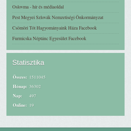
Oslovma - hír és médiaoldal
Pest Megyei Szlovák Nemzetiségi Önkormányzat
Csömöri Tót Hagyományaink Háza Facebook
Furmicska Néptánc Egyesület Facebook
Statisztika
Összes:
1511045
Hónap:
36302
Nap:
497
Online:
19