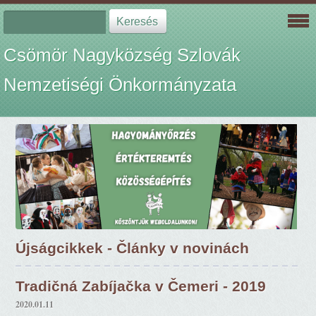
Csömör Nagyközség Szlovák
Nemzetiségi Önkormányzata
Újságcikkek - Články v novinách
Tradičná Zabíjačka v Čemeri - 2019
2020.01.11