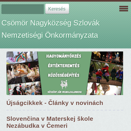
Csömör Nagyközség Szlovák
Nemzetiségi Önkormányzata
Újságcikkek - Články v novinách
Slovenčina v Materskej škole
Nezábudka v Čemeri