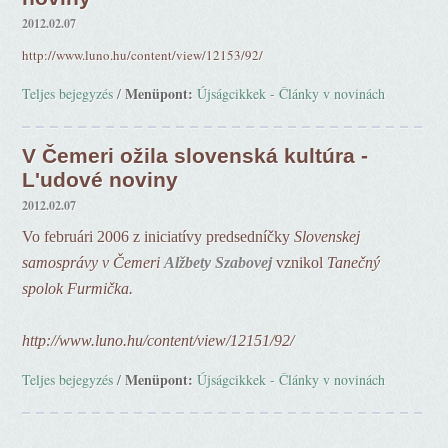
2012.02.07
http://www.luno.hu/content/view/12153/92/
Menüpont:
Teljes bejegyzés
/
Újságcikkek - Články v novinách
V Čemeri ožila slovenská kultúra -
L'udové noviny
2012.02.07
Vo februári 2006 z iniciatívy predsedníčky
Slovenskej
samosprávy v Čemeri
Alžbety Szabovej
vznikol
Tanečný
spolok
Furmička.
http://www.luno.hu/content/view/12151/92/
Menüpont:
Teljes bejegyzés
/
Újságcikkek - Články v novinách