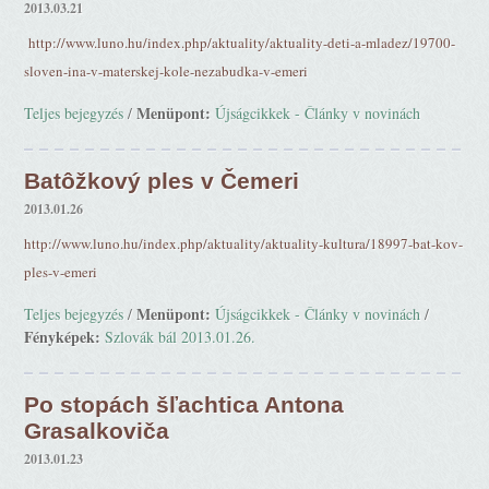
2013.03.21
http://www.luno.hu/index.php/aktuality/aktuality-deti-a-mladez/19700-
sloven-ina-v-materskej-kole-nezabudka-v-emeri
Menüpont:
Teljes bejegyzés
/
Újságcikkek - Články v novinách
Batôžkový ples v Čemeri
2013.01.26
http://www.luno.hu/index.php/aktuality/aktuality-kultura/18997-bat-kov-
ples-v-emeri
Menüpont:
Teljes bejegyzés
/
Újságcikkek - Články v novinách
/
Fényképek:
Szlovák bál 2013.01.26.
Po stopách šľachtica Antona
Grasalkoviča
2013.01.23