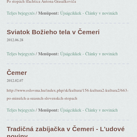
Po stopách šľachtica Antona Grasalkoviča
Menüpont:
Teljes bejegyzés
/
Újságcikkek - Články v novinách
Sviatok Božieho tela v Čemeri
2012.06.28
Menüpont:
Teljes bejegyzés
/
Újságcikkek - Články v novinách
Čemer
2012.02.07
http://www.oslovma.hu/index.php/sk/kultura/156-kultura2-kultura2/663-
po-minulch-a-suasnch-slovenskch-stopach
Menüpont:
Teljes bejegyzés
/
Újságcikkek - Články v novinách
Tradičná zabíjačka v Čemeri - L'udové
noviny