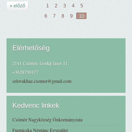
« előző
1
2
3
4
5
6
7
8
9
10
Elérhetőség
2141 Csömör, Gorkij fasor 11.
+3628750177
szlovakhaz.csomor@gmail.com
Kedvenc linkek
Csömör Nagyközség Önkormányzata
Furmicska Néptánc Egyesület