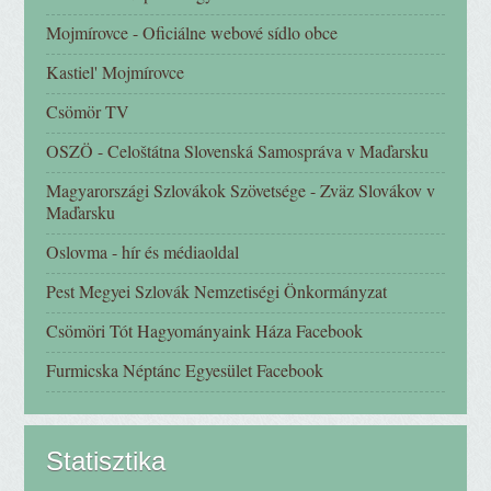
Mojmírovce - Oficiálne webové sídlo obce
Kastiel' Mojmírovce
Csömör TV
OSZÖ - Celoštátna Slovenská Samospráva v Maďarsku
Magyarországi Szlovákok Szövetsége - Zväz Slovákov v
Maďarsku
Oslovma - hír és médiaoldal
Pest Megyei Szlovák Nemzetiségi Önkormányzat
Csömöri Tót Hagyományaink Háza Facebook
Furmicska Néptánc Egyesület Facebook
Statisztika