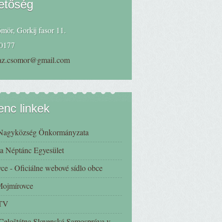
etőség
mör, Gorkij fasor 11.
0177
haz.csomor@gmail.com
nc linkek
Nagyközség Önkormányzata
a Néptánc Egyesület
ce - Oficiálne webové sídlo obce
 Mojmírovce
 TV
eloštátna Slovenská Samospráva v