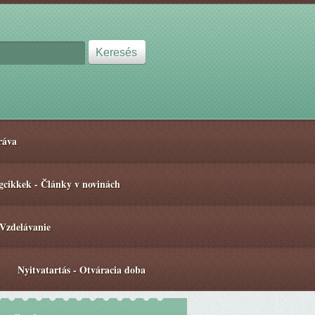
ráva
gcikkek - Články v novinách
 Vzdelávanie
Nyitvatartás - Otváracia doba