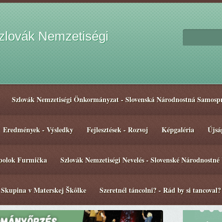
lovák Nemzetiségi
Szlovák Nemzetiségi Önkormányzat - Slovenská Národnostná Samosp
Eredmények - Výsledky
Fejlesztések - Rozvoj
Képgaléria
Újsá
spolok Furmička
Szlovák Nemzetiségi Nevelés - Slovenské Národnostné
 Skupina v Materskej Škôlke
Szeretnél táncolni? - Rád by si tancoval?