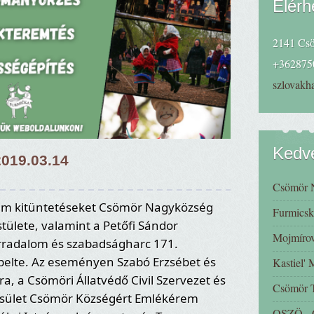
Elérh
2141 Csö
+362875
szlovak
Kedve
019.03.14
Csömör 
rem kitüntetéseket Csömör Nagyközség
Furmicsk
ülete, valamint a Petőfi Sándor
Mojmírov
rradalom és szabadságharc 171.
pelte. Az eseményen Szabó Erzsébet és
Kastiel'
a, a Csömöri Állatvédő Civil Szervezet és
Csömör
esület Csömör Községért Emlékérem
OSZÖ - C