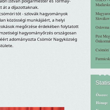
Fábri István polgármester és Tormay-
Maďarsk
 át a díjazottaknak.
Magyaror
 csömöri tót - szlovák hagyományok
Slovákov
lan közösségi munkájáért, a helyi
szokások megőrzése érdekében folytatott
Oslovma -
nemzetiségi hagyományőrzés országosan
Pest Meg
etéért adományozta Csömör Nagyközség
Önkormá
tülete.
Csömöri
Furmicsk
Stati
Összes:
Hónap: