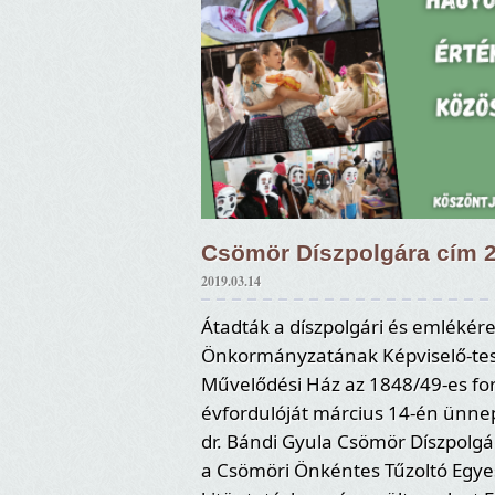
Csömör Díszpolgára cím 2
2019.03.14
Átadták a díszpolgári és emléké
Önkormányzatának Képviselő-test
Művelődési Ház az 1848/49-es fo
évfordulóját március 14-én ünne
dr. Bándi Gyula Csömör Díszpolgár
a Csömöri Önkéntes Tűzoltó Egy