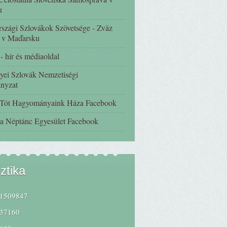
u
szági Szlovákok Szövetsége - Zväz
 v Maďarsku
 hír és médiaoldal
yei Szlovák Nemzetiségi
nyzat
 Tót Hagyományaink Háza Facebook
a Néptánc Egyesület Facebook
sztika
1509847
37160