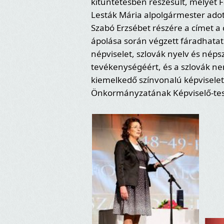
kitüntetésben részesült, melyet 
Lesták Mária alpolgármester adott
Szabó Erzsébet részére a címet a
ápolása során végzett fáradhatat
népviselet, szlovák nyelv és nép
tevékenységéért, és a szlovák 
kiemelkedő színvonalú képvisel
Önkormányzatának Képviselő-tes