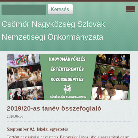
Csömör Nagyközség Szlovák
Nemzetiségi Önkormányzata
2019/20-as tanév összefoglaló
2020.06.30
Szeptember 02. Iskolai egyeztetés
Történt egy iskolai egyeztetés Bátovszky János iskolaigazgatóval és az