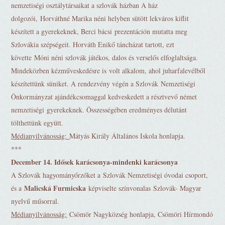
nemzetiségi osztálytársaikat a szlovák házban A ház
dolgozói, Horváthné Marika néni helyben sütött lekváros kiflit
készített a gyerekeknek, Berci bácsi prezentáción mutatta meg
Szlovákia szépségeit. Horváth Enikő táncházat tartott, ezt
követte Móni néni szlovák játékos, dalos és verselős elfoglaltsága.
Mindeközben kézműveskedésre is volt alkalom, ahol juharfalevélből
készítettünk süniket. A rendezvény végén a Szlovák Nemzetiségi
Önkormányzat ajándékcsomaggal kedveskedett a résztvevő német
nemzetiségi gyerekeknek. Összességében eredményes délutánt
tölthettünk együtt.
Médianyilvánosság:
Mátyás Király Általános Iskola honlapja.
***
December 14. Idősek karácsonya-mindenki karácsonya
A Szlovák hagyományőrzőket a Szlovák Nemzetiségi óvodai csoport,
Malicská Furmicska
és a
képviselte színvonalas Szlovák- Magyar
nyelvű műsorral.
Médianyilvánosság:
Csömör Nagyközség honlapja, Csömöri Hírmondó