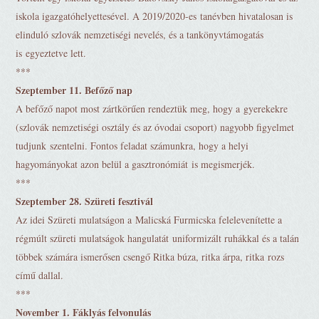
iskola igazgatóhelyettesével. A 2019/2020-es tanévben hivatalosan is
elinduló szlovák nemzetiségi nevelés, és a tankönyvtámogatás
is egyeztetve lett.
***
Szeptember 11. Befőző nap
A befőző napot most zártkörűen rendeztük meg, hogy a gyerekekre
(szlovák nemzetiségi osztály és az óvodai csoport) nagyobb figyelmet
tudjunk szentelni. Fontos feladat számunkra, hogy a helyi
hagyományokat azon belül a gasztronómiát is megismerjék.
***
Szeptember 28. Szüreti fesztivál
Az idei Szüreti mulatságon a Malicská Furmicska felelevenítette a
régmúlt szüreti mulatságok hangulatát uniformizált ruhákkal és a talán
többek számára ismerősen csengő Ritka búza, ritka árpa, ritka rozs
című dallal.
***
November 1. Fáklyás felvonulás