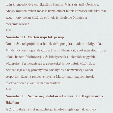
Idén kilencedik éve emlékeztünk Pásztor Mária sírjánál Őseinkre.
Ahogy minden évben most is tiszteletüket tették közösségünk iskolásai
azzal, hogy sokan közülük eljöttek és viseletbe öltöztek a
megemlékezésen.
***
November 11. Márton napi tök jó nap
Ötödik éve telepítjük ki a falunk több pontjára a vidám tökfigurákat.
Minden évben megrendezzük a Tök Jó Napunkat, ahol nem díszítjük a
tököt, hanem felöltöztetjük és kihelyezzük a település nagyobb
köztereire. Természetesen a gyerekeket is bevontuk közöttük a
nemzetiségi a hagyományőrző osztályt és a nemzetiségi óvodai
csoportot. Ezzel a rendezvénnyel a Márton napi hagyományok
felelevenítését kívánjuk népszerűsíteni.
***
November 15. Nemzetiségi délután a Csömöri Tót Hagyományok
Házában
A 2. d osztály német nemzetiségi tanulói meglátogatták szlovák