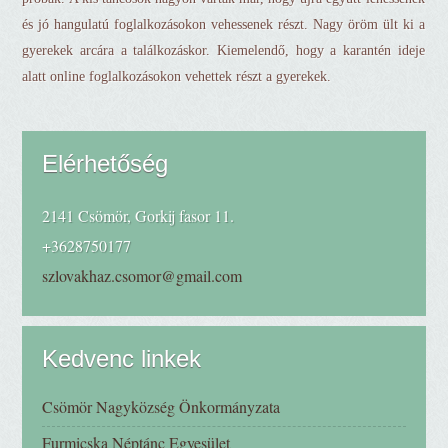
és jó hangulatú foglalkozásokon vehessenek részt. Nagy öröm ült ki a
gyerekek arcára a találkozáskor. Kiemelendő, hogy a karantén ideje
alatt online foglalkozásokon vehettek részt a gyerekek.
Elérhetőség
2141 Csömör, Gorkij fasor 11.
+3628750177
szlovakhaz.csomor@gmail.com
Kedvenc linkek
Csömör Nagyközség Önkormányzata
Furmicska Néptánc Egyesület