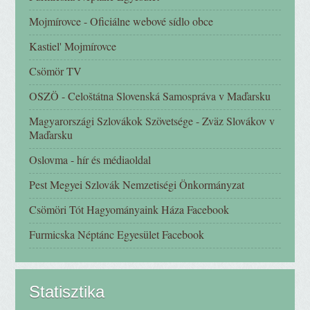
Mojmírovce - Oficiálne webové sídlo obce
Kastiel' Mojmírovce
Csömör TV
OSZÖ - Celoštátna Slovenská Samospráva v Maďarsku
Magyarországi Szlovákok Szövetsége - Zväz Slovákov v
Maďarsku
Oslovma - hír és médiaoldal
Pest Megyei Szlovák Nemzetiségi Önkormányzat
Csömöri Tót Hagyományaink Háza Facebook
Furmicska Néptánc Egyesület Facebook
Statisztika