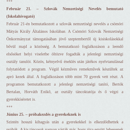
***
Február 21. – Szlovák Nemzetiségi Nevelés bemutató
(Iskolahívogató)
Február 21-én bemutatkozott a szlovák nemzetiségi nevelés a csömöri
Mátyás Király Általános
Iskolában. A Csömöri Szlovák Nemzetiségi
Önkormányzat támogatásában jövő szeptembertől új
kisiskolásokkal
bővül majd a közösség. A bemutatkozó foglalkozáson a leendő
elsősöket helyi viseletbe
öltözve fogadták a jelenlegi nemzetiségi
osztály tanulói. Közös, kétnyelvű éneklés után játékos
nyelvtanulással
folytatódott a program. Végül kézműves remekművek készültek az
apró kezek által. A
foglalkozáson több mint 70 gyerek vett részt. A
programon bemutatkozott a jelenlegi nemzetiségi tanító,
Bertók
Bertalan, Horváth Enikő, az osztály táncoktatója és ő végzi a
gyerekkíséretet is.
***
Június 25. – próbakezdés a gyerekeknek is
Szintén hosszú kihagyás után a gyerekekkel is elkezdődhettek a
próbák. A kis táncosok nagyon várták már, hogy újra együtt lehessenek