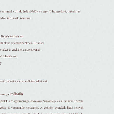
számmal voltak érdeklődők és egy jó hangulatú, tartalmas
endő iskolások számára.
Bulgár kertben lett
tattunk be az érdeklődőknek. Kondacs
verseket és énekeket a gyerekeknek.
 feladata volt.
ny
lovák táncokat és mondókákat adtak elő.
ó verseny- CSÖMÖR
erepeltek a Magyarországi Szlovákok Szövetsége és a Csömöri Szlovák
 népdal és versmondó versenyen. A csömöri gyerekek helyi szlovák