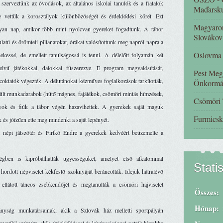
zerveztünk az óvodások, az általános iskolai tanulók és a fiatalok 
Maďarsk
e vettük a korosztályok különbözőségét és érdeklődési körét. Ezt 
Magyaror
olyan nap, amikor több mint nyolcvan gyereket fogadtunk. A tábor 
Slovákov
latú és örömteli pillanatokat, órákat valósítottunk meg napról napra a 
Oslovma -
kessé, de emellett tanulságossá is tenni. A délelőtt folyamán két 
lvű játékokkal, dalokkal fűszerezve. E program megvalósítását, 
Pest Meg
oktatók végezték. A délutánokat kézműves foglalkozások tarkították, 
Önkormá
ült munkadarabok (hűtő mágnes, fajátékok, csömöri mintás hímzések, 
Csömöri
ányok és fiúk a tábor végén hazavihettek. A gyerekek saját maguk 
Furmicsk
k és jóízűen ette meg mindenki a saját lepényét. 
 népi játszótér és Firtkó Endre a gyerekek kedvéért beüzemelte a 
ben is kipróbálhatták ügyességüket, amelyet első alkalommal 
Stati
 hordott népviselet kékfestő szoknyáját beráncolták. Idejük hátralévő 
látott táncos zsebkendőjét és megtanulták a csömöri hajviselet 
Összes:
Hónap:
nyság munkatársainak, akik a Szlovák ház melletti sportpályán 