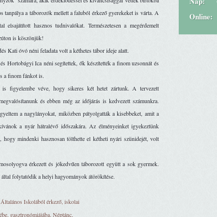
Nap:
enyzők” számára, akik érdeklődéssel és kíváncsisággal vették birtokba 
os tanpálya a táborozók mellett a faluból érkező gyerekeket is várta. A 
Online:
l elsajátított hasznos tudnivalókat. Természetesen a megérdemelt 
zúton is köszönjük! 
és Kati óvó néni feladata volt a kéthetes tábor ideje alatt. 
s Hortobágyi Ica néni segítettek, ők készítették a finom uzsonnát és 
s a finom fánkot is. 
 figyelembe véve, hogy sikeres két hetet zártunk. A tervezett 
megvalósítanunk és ebben még az időjárás is kedvezett számunkra. 
gyeltem a nagylányokat, miközben pátyolgatták a kisebbeket, amit a 
 kívánok a nyár hátralévő időszakára. Az élményeinket igyekeztünk 
, hogy mindenki hasznosan tölthette el kétheti nyári szünidejét, volt 
mosolyogva érkezett és jókedvűen táborozott együtt a sok gyermek. 
által folytatódik a helyi hagyományok átörökítése.
Általános Iskolából érkező, iskolai
tébe, gasztronómiájába. Néptánc,