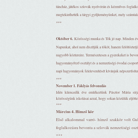
táncház, játékos szlovák nyelvórán és kézműves foglalk
megtekinthették a tárgyi gyűjteményünket, mely számtalan
***
Október 6.
Közösségi munka és Tök jó nap. Minden é
Napunkat, ahol nem díszítjük a tököt, hanem felöltöztetj
nagyobb köztereire. Természetesen a gyerekeket is bevo
hagyományőrző osztályt és a nemzetiségi óvodai csoport
napi hagyományok felelevenítését kívánjuk népszerűsíte
***
November 1. Fáklyás felvonulás
Idén kilencedik éve emlékeztünk Pásztor Mária sírj
közösségünk iskolásai azzal, hogy sokan közülük eljött
***
Március 4. Hímző kör
Első alkalommal varró- hímző szakkör volt Gu
foglalkozásra bevonta a szlovák nemzetiségi oszt
***