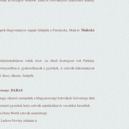
ottak az országos döntőbe. Ének és szlováknyelv felkészítést Ráduly
apok Hagyományos napján felléptek a Furmicska, Malá és
Malicská
tálykiránduláson vettek részt. Az úticél Esztergom volt Párkány
i környezetben is gyakorolhassák a gyerekek. A szlovák önkormányzat
l. Busz, étkezés, belépők.
verseny- DABAS
 nagy sikerrel szerepeltek a Magyarországi Szlovákok Szövetsége által
ömöri gyerekek helyi szlovák népdalokkal és versekkel készültek.
 a Duna World szlovák nemzetiségi
 Ludove Noviny oldalain is