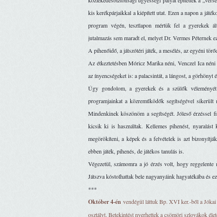
közlekedésbiztonsági ügyességi pályát építettek a „vers
kis kerékpárjaikkal a kiépített utat. Ezen a napon a játék
program végén, tesztlapon mértük fel a gyerekek álta
jutalmazás sem maradt el, melyet Dr. Vermes Péternek e
A pihenőidő, a játszótéri játék, a mesélés, az egyéni törőd
Az étkeztetésben Móricz Marika néni, Venczel Ica néni é
az ínyencségeket is: a palacsintát, a lángost, a görhönyt é
Úgy gondolom, a gyerekek és a szülők véleményét is
programjainkat a közreműködők segítségével sikerült 
Mindenkinek köszönöm a segítségét. Jóleső érzéssel fi
kicsik ki is használtak. Kellemes pihenést, nyaralást
megörökíteni, a képek és a felvételek is azt bizonyítják
ebben játék, pihenés, de játékos tanulás is. 
Végezetül, számomra a jó érzés volt, hogy reggelente 
Játszva kóstolhattak bele nagyanyáink hagyatékába és ez 
***
Október 4-én
vendégül láttuk Bp. XVI ker.-ből a Jókai 
osztályt. Betekintést nyerhettek a csömöri szlovákok éle