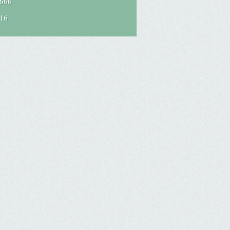
666
16