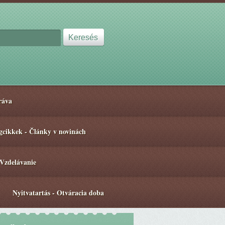
ráva
gcikkek - Články v novinách
 Vzdelávanie
Nyitvatartás - Otváracia doba