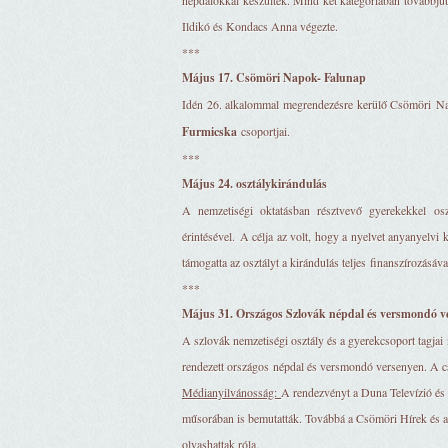
népdalokkal készültek. Mind két kategóriában továbbjut
Ildikó és Kondacs Anna végezte.
***
Május 17. Csömöri Napok- Falunap
Idén 26. alkalommal megrendezésre kerülő Csömöri N
Furmicska
csoportjai.
***
Május 24. osztálykirándulás
A nemzetiségi oktatásban résztvevő gyerekekkel osz
érintésével. A célja az volt, hogy a nyelvet anyanyelv
támogatta az osztályt a kirándulás teljes finanszírozásáva
***
Május 31. Országos Szlovák népdal és versmondó 
A szlovák nemzetiségi osztály és a gyerekcsoport tagjai
rendezett országos népdal és versmondó versenyen. A cs
Médianyilvánosság:
A rendezvényt a Duna Televízió és
műsorában is bemutatták. Továbbá a Csömöri Hírek és a
olvashattak róla.