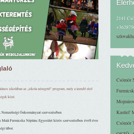
Elérh
2141 Csö
+362875
szlovak
Kedve
laló
Csömör 
alános iskolában az „iskola nézegető” program, mely a leendő első 
Furmicsk
ségek közé. 
Mojmírov
Kastiel'
k Nemzetiségi Önkormányzat szervezésében
Malá Furmicska Néptánc Egyesület közös szervezésében évről évre 
Csömör
gi tábor.
OSZÖ - C