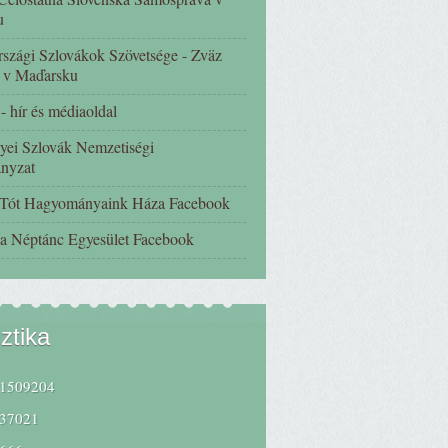
u
szági Szlovákok Szövetsége - Zväz
 v Maďarsku
 hír és médiaoldal
yei Szlovák Nemzetiségi
nyzat
 Tót Hagyományaink Háza Facebook
a Néptánc Egyesület Facebook
sztika
1509204
37021