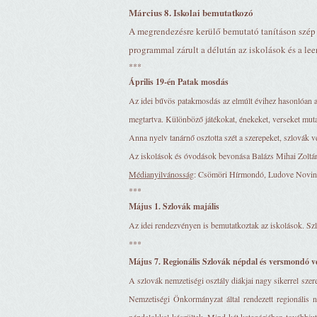
Március 8. Iskolai bemutatkozó
A megrendezésre kerülő bemutató tanításon szép 
programmal zárult a délután az iskolások és a le
***
Április 19-én Patak mosdás
Az idei bűvös patakmosdás az elmúlt évihez hasonlóan a 
megtartva. Különböző játékokat, énekeket, verseket mu
Anna nyelv tanárnő osztotta szét a szerepeket, szlovák 
Az iskolások és óvodások bevonása Balázs Mihai Zoltáné
Médianyilvánosság
: Csömöri Hírmondó, Ludove Novi
***
Május 1. Szlovák majális
Az idei rendezvényen is bemutatkoztak az iskolások. Sz
***
Május 7. Regionális Szlovák népdal és versmond
A szlovák nemzetiségi osztály diákjai nagy sikerrel sz
Nemzetiségi Önkormányzat által rendezett regionális