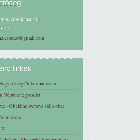
etőség
mör, Gorkij fasor 11.
0177
haz.csomor@gmail.com
nc linkek
Nagyközség Önkormányzata
a Néptánc Egyesület
ce - Oficiálne webové sídlo obce
 Mojmírovce
 TV
eloštátna Slovenská Samospráva v