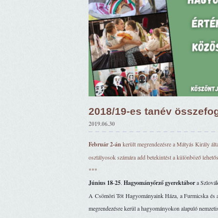
2018/19-es tanév összefog
2019.06.30
Február 2-án
 került megrendezésre a Mátyás Király ált
osztályosok számára add betekintést a különböző lehető
***
Június
18
-
25
. 
Hagyományőrző
gyerektábor
 a Szlová
A Csömöri Tót Hagyományaink Háza, a Furmicska és a 
megrendezésre kerül a hagyományokon alapuló nemzetisé