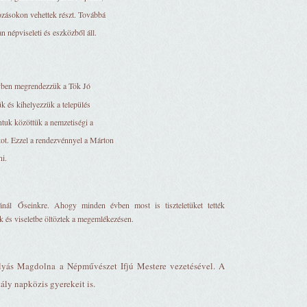
ozásokon vehettek részt. Továbbá
 népviseleti és eszközből áll.
vben megrendezzük a Tök Jó
ük és kihelyezzük a település
ntuk közöttük a nemzetiségi a
ot. Ezzel a rendezvénnyel a Márton
ni.
ánál Őseinkre. Ahogy minden évben most is tiszteletüket tették
ek és viseletbe öltöztek a megemlékezésen.
lyás Magdolna a Népművészet Ifjú Mestere vezetésével. A
ály napközis gyerekeit is.