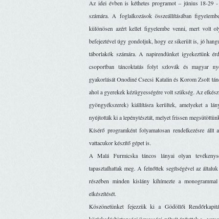
Az idei évben is kéthetes programot – június 18-29 - s
számára. A foglalkozások összeállításában figyelemb
különösen azért kellet figyelembe venni, mert volt 
befejeztével úgy gondoljuk, hogy ez sikerült is, jó hangu
táborlakók számára. A napirendünket igyekeztünk érde
csoportban táncoktatás folyt szlovák és magyar nye
gyakorlását Onodiné Csecsi Katalin és Korom Zsolt tánc
ahol a gyerekek kézügyességére volt szükség. Az elkész
gyöngyékszerek) kiállításra kerültek, amelyeket a l
nyújtották ki a lepénytésztát, melyet frissen megsütöttün
Kísérő programként folyamatosan rendelkezésre állt a
vattacukor készítő gépet is. 
A Malá Furmicska táncos lányai olyan tevékenység
tapasztalhattak meg. A felnőttek segítségével az általuk
részében minden kislány kihímezte a monogrammal el
elkészítését.
Köszönetünket fejezzük ki a Gödöllői Rendőrkapitá