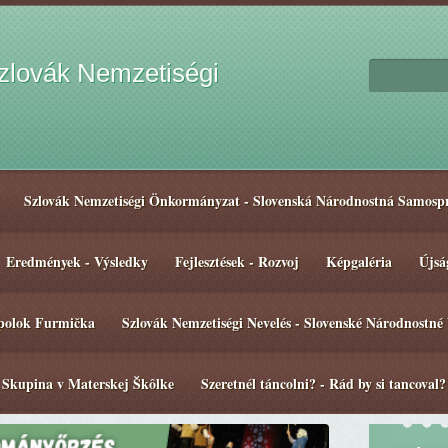
lovák Nemzetiségi
Szlovák Nemzetiségi Önkormányzat - Slovenská Národnostná Samosp
Eredmények - Výsledky
Fejlesztések - Rozvoj
Képgaléria
Újsá
spolok Furmička
Szlovák Nemzetiségi Nevelés - Slovenské Národnostné
 Skupina v Materskej Škôlke
Szeretnél táncolni? - Rád by si tancoval?