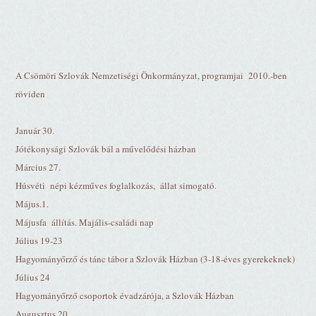
A Csömöri Szlovák Nemzetiségi Önkormányzat, programjai
2010.-ben
röviden
Január 30.
Jótékonysági Szlovák bál a művelődési házban
Március 27.
Húsvéti
népi kézműves foglalkozás,
állat simogató.
Május.1.
Májusfa
állítás. Majális-családi nap
Július 19-23
Hagyományőrző és tánc tábor a Szlovák Házban (3-18-éves gyerekeknek)
Július 24
Hagyományőrző csoportok évadzárója, a Szlovák Házban
Augusztus 20