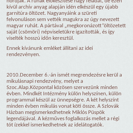
hordják. A ruhák előkészítése nagy feladat, de ezen
kívül archív anyag alapján idén elkészül egy újabb
garnitúra öltözet. Nagyanyáink a szüreti
felvonuláson sem vették magukra az úgy nevezett
magyar ruhát. A pártával „megkoronázott”öltözetett
saját (csömöri) népviseletükre igazították, és így
viselték hosszú időn keresztül.
Ennek kívánunk emléket állítani az idei
rendezvényen.
2010.December 6.-án ismét megrendezésre kerül a
mikulásnapi rendezvény, melyet a
Szoc.Alap.Központal közösen szervezünk minden
évben. Mindkét Intézmény külön helyszínen, külön
programmal készül az ünnepségre. A két helyszínt
minden évben mikulás vonat köti össze. A Szlovák
Házban megismerkedhetnek Miklós Püspök
legendájával. A kézműves foglalkozás mellet a régi
tót ízekkel ismerkedhetnek az idelátogatók.