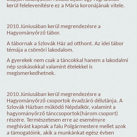
kerül felelevenítésre ez a Mária koronájának vitele.
2010.Júniusában kerül megrendezésre a
Hagyományőrző tábor.
A tábornak a Szlovák Ház ad otthont. Az idei tábor
témája a csömöri lakodalom.
A gyerekek nem csak a táncokkal hanem a lakodalmi
nép szokásokkal valamint ételekkel is
megismerkedhetnek.
2010.Júniusában kerül megrendezésre a
Hagyományőrző csoportok évadzáró délutánja. A
Szlovák Házban működő Népdalkör, valamint a
hagyományőrző tánccsoportok(három csoport)
részére. Természetesen erre az eseményre
meghívást kapnak a falu Polgármestere mellet azok
a támogatóink, akik a munkánkat egész évben