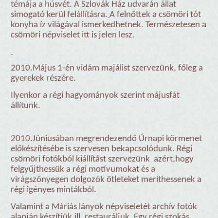
témája a húsvét. A Szlovák Ház udvarán állat
simogató kerül felállításra.
A felnőttek a csömöri tót
konyha íz világával ismerkedhetnek. Természetesen
a
csömöri népviselet itt is jelen lesz.
2010.Május 1-én vidám majálist szervezünk, főleg a
gyerekek részére.
Ilyenkor a régi hagyományok szerint májusfát
állítunk.
2010.Júniusában megrendezendő Úrnapi körmenet
előkészítésébe is szervesen bekapcsolódunk. Régi
csömöri fotókból kiállítást szervezünk
azért,hogy
felgyűjthessük a régi motívumokat és a
virágszőnyegen dolgozók ötleteket meríthessenek a
régi igényes mintákból.
Valamint a Máriás lányok népviseletét archív fotók
alapján készítjük,ill. restauráljuk. Egy régi szokás