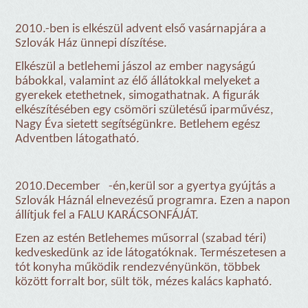
2010.-ben is elkészül advent első vasárnapjára a
Szlovák Ház ünnepi díszítése.
Elkészül a betlehemi jászol az ember nagyságú
bábokkal, valamint az élő állátokkal melyeket a
gyerekek etethetnek, simogathatnak. A figurák
elkészítésében egy csömöri születésű iparművész,
Nagy Éva sietett segítségünkre. Betlehem egész
Adventben látogatható.
2010.December
-én,kerül sor a gyertya gyújtás a
Szlovák Háznál elnevezésű programra. Ezen a napon
állítjuk fel a FALU KARÁCSONFÁJÁT.
Ezen az estén Betlehemes műsorral (szabad téri)
kedveskedünk az ide látogatóknak. Természetesen a
tót konyha működik rendezvényünkön, többek
között forralt bor, sült tök, mézes kalács kapható.