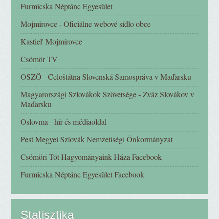
Furmicska Néptánc Egyesület
Mojmírovce - Oficiálne webové sídlo obce
Kastiel' Mojmírovce
Csömör TV
OSZÖ - Celoštátna Slovenská Samospráva v Maďarsku
Magyarországi Szlovákok Szövetsége - Zväz Slovákov v
Maďarsku
Oslovma - hír és médiaoldal
Pest Megyei Szlovák Nemzetiségi Önkormányzat
Csömöri Tót Hagyományaink Háza Facebook
Furmicska Néptánc Egyesület Facebook
Statisztika