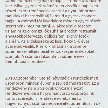
Az idei Nemzetiségi nap témája a csömöri lakodalom
lesz. Mivel gyerekek számára tervezzük a nap ezen
részét, ezért reményeink szerint a nyári táborban
tanultakat hasznosíthatják majd a gyerek csoport
tagjai. A csömöri tót lakodalom minden egyes részét
szeretnénk meg mutatni. A lakodalmi öltözetet
valamint az örömszülők ruháját eredeti restaurált
anyagokból tervezzük elkészíteni archív fotók
alapján. Az érdekessége az lesz, hogy 5-6 éves
gyerekek viselik. Kísérő kiállításnak a csömöri
sütemények elkészítéséhez szükséges eszközöket
szánjuk. A csömöri lakodalmas sütemények is
bemutatásra kerülnek.
2010.Szeptember utolsó hétvégéjén rendezik meg
Csömörön minden évben a szüreti mulatságot. Ez a
rendezvény nem a Szlovák Önkormányzat
rendezvénye, de a hagyományőrző csoportjaink
fontos szereplői a rendezvénynek, mert a
hagyományos csömöri népviseletet autentikusan ők