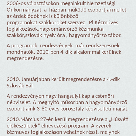
2006-os választásokon megalakult Nemzetiségi
Önkormányzat, a
házban működő csoportjai mellet
az érdeklődőknek is különböző
programokat,szakköröket szervez.
Pl.Kézműves
foglalkozások,hagyományőrző kézimunka
szakkör,szlovák nyelv óra , hagyományőrző tábor.
A programok, rendezvények
már rendszeresnek
mondhatók. 2010-ben 4-dik alkalommal kerülnek
megrendezésre.
2010. Januárjában került megrendezésre a 4.-dik
Szlovák Bál.
A rendezvényen nagy hangsúlyt kap a csömöri
népviselet. A megnyitó műsorban a hagyományőrző
csoportjaink 3-80 éves korosztály képviselteti magát.
2010.Március 27-én kerül megrendezésre a „Húsvéti
előkészületek” elnevezésű program. A gyerek
kézműves foglalkozáson vehetnek részt, melynek