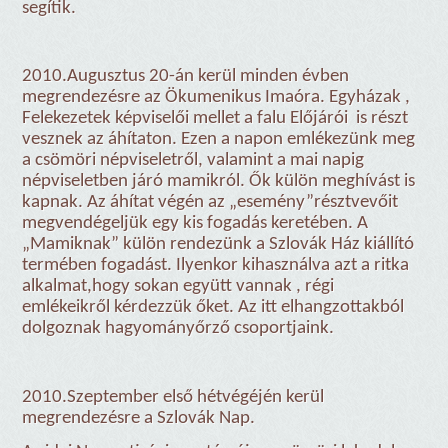
segítik.
2010.Augusztus 20-án kerül minden évben
megrendezésre az Ökumenikus Imaóra. Egyházak ,
Felekezetek képviselői mellet a falu Előjárói
is részt
vesznek az áhítaton. Ezen a napon emlékezünk meg
a csömöri népviseletről, valamint a mai napig
népviseletben járó mamikról. Ők külön meghívást is
kapnak. Az áhítat végén az „esemény”résztvevőit
megvendégeljük egy kis fogadás keretében. A
„Mamiknak” külön rendezünk a Szlovák Ház kiállító
termében fogadást. Ilyenkor kihasználva azt a ritka
alkalmat,hogy sokan együtt vannak , régi
emlékeikről kérdezzük őket. Az itt elhangzottakból
dolgoznak hagyományőrző csoportjaink.
2010.Szeptember első hétvégéjén kerül
megrendezésre a Szlovák Nap.