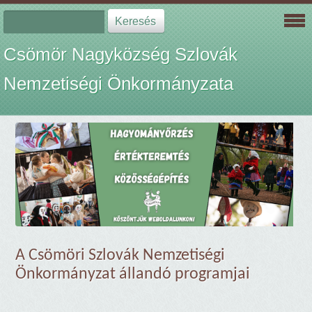
Csömör Nagyközség Szlovák
Nemzetiségi Önkormányzata
A Csömöri Szlovák Nemzetiségi
Önkormányzat
állandó programjai