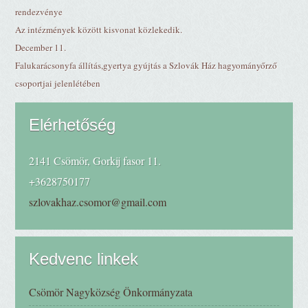
rendezvénye
Az intézmények között kisvonat közlekedik.
December 11.
Falukarácsonyfa állítás,gyertya gyújtás a Szlovák Ház hagyományőrző
csoportjai jelenlétében
Elérhetőség
2141 Csömör, Gorkij fasor 11.
+3628750177
szlovakhaz.csomor@gmail.com
Kedvenc linkek
Csömör Nagyközség Önkormányzata